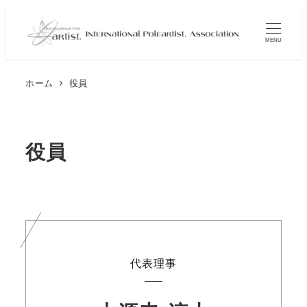
メ
イ
MENU
ン
コ
ホーム
役員
ン
テ
ン
役員
ツ
へ
移
動
代表理事