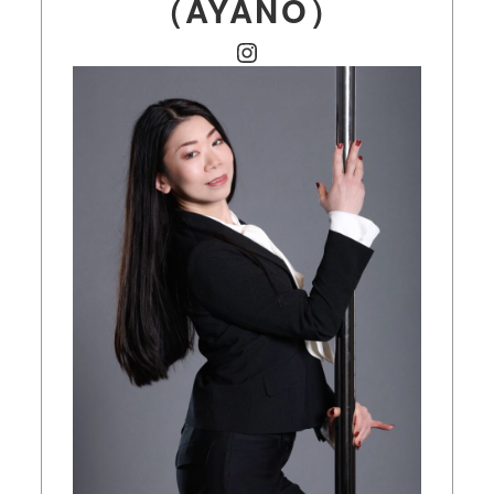
（
AYANO
）
Instagram