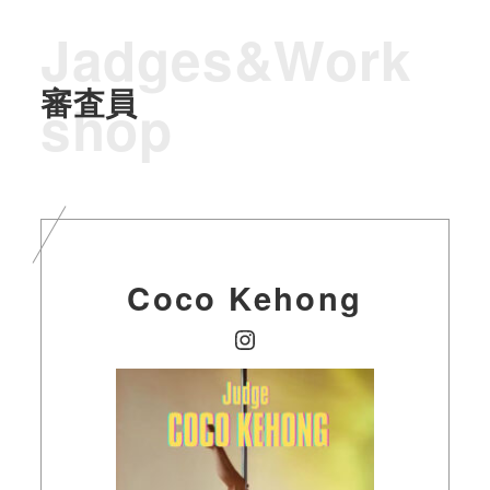
Jadges&Work
審査員
shop
Coco Kehong
Instagram